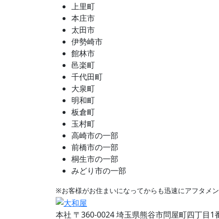
上里町
本庄市
太田市
伊勢崎市
館林市
邑楽町
千代田町
大泉町
明和町
板倉町
玉村町
高崎市の一部
前橋市の一部
桐生市の一部
みどり市の一部
※お客様がお住まいになってからも迅速にアフタメ
本社
〒360-0024 埼玉県熊谷市問屋町四丁目1