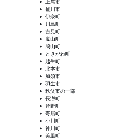
上尾市
桶川市
伊奈町
川島町
吉見町
嵐山町
鳩山町
ときがわ町
越生町
北本市
加須市
羽生市
秩父市の一部
長瀞町
皆野町
寄居町
小川町
神川町
美里町