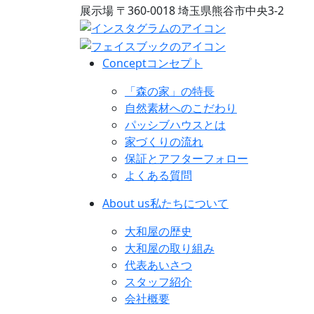
展示場
〒360-0018 埼玉県熊谷市中央3-2
Concept
コンセプト
「森の家」の特長
自然素材へのこだわり
パッシブハウスとは
家づくりの流れ
保証とアフターフォロー
よくある質問
About us
私たちについて
大和屋の歴史
大和屋の取り組み
代表あいさつ
スタッフ紹介
会社概要