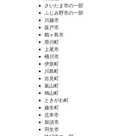
さいたま市の一部
ふじみ野市の一部
川越市
坂戸市
鶴ヶ島市
滑川町
上尾市
桶川市
伊奈町
川島町
吉見町
嵐山町
鳩山町
ときがわ町
越生町
北本市
加須市
羽生市