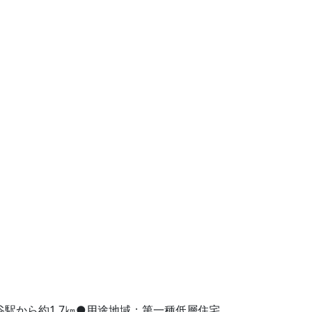
線熊谷駅から約1.7㎞●用途地域：第一種低層住宅