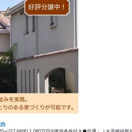
案内
70㎡(57.68坪) 1,080万円※建築条件付き●交通：ＪＲ高崎