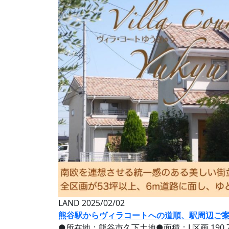
LAND
2025/02/02
熊谷駅からヴィラコートへの道順、駅周辺ご
●所在地：熊谷市久下土地●面積：L区画 190.