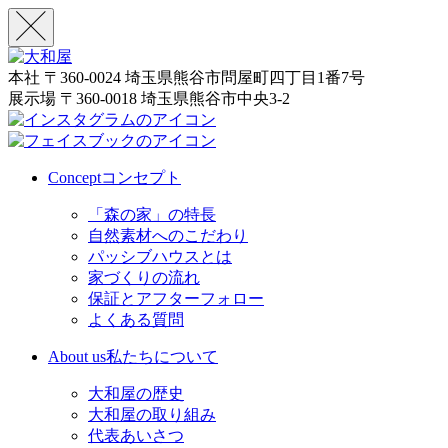
本社
〒360-0024 埼玉県熊谷市問屋町四丁目1番7号
展示場
〒360-0018 埼玉県熊谷市中央3-2
Concept
コンセプト
「森の家」の特長
自然素材へのこだわり
パッシブハウスとは
家づくりの流れ
保証とアフターフォロー
よくある質問
About us
私たちについて
大和屋の歴史
大和屋の取り組み
代表あいさつ