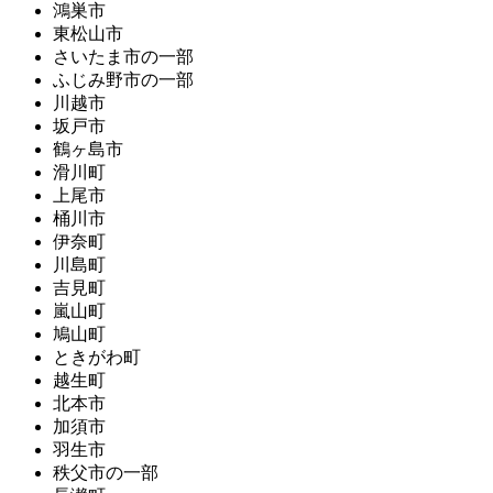
鴻巣市
東松山市
さいたま市の一部
ふじみ野市の一部
川越市
坂戸市
鶴ヶ島市
滑川町
上尾市
桶川市
伊奈町
川島町
吉見町
嵐山町
鳩山町
ときがわ町
越生町
北本市
加須市
羽生市
秩父市の一部