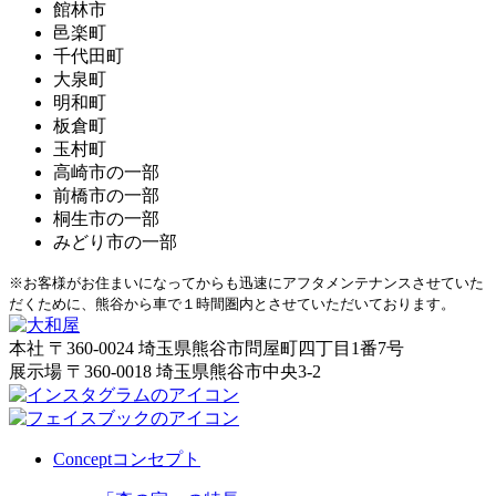
館林市
邑楽町
千代田町
大泉町
明和町
板倉町
玉村町
高崎市の一部
前橋市の一部
桐生市の一部
みどり市の一部
※お客様がお住まいになってからも迅速にアフタメンテナンスさせていた
だくために、熊谷から車で１時間圏内とさせていただいております。
本社
〒360-0024 埼玉県熊谷市問屋町四丁目1番7号
展示場
〒360-0018 埼玉県熊谷市中央3-2
Concept
コンセプト