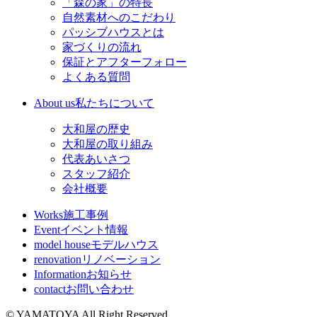
「森の家」の特長
自然素材へのこだわり
パッシブハウスとは
家づくりの流れ
保証とアフターフォロー
よくある質問
About us
私たちについて
大和屋の歴史
大和屋の取り組み
代表あいさつ
スタッフ紹介
会社概要
Works
施工事例
Event
イベント情報
model house
モデルハウス
renovation
リノベーション
Information
お知らせ
contact
お問い合わせ
© YAMATOYA All Right Reserved.