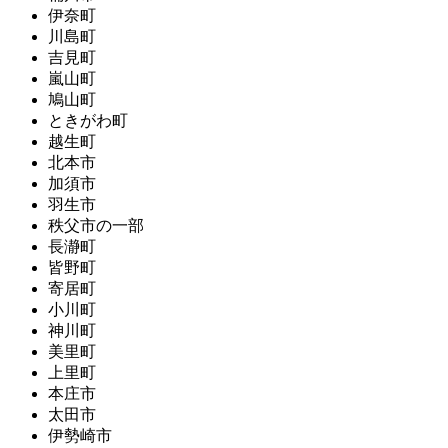
伊奈町
川島町
吉見町
嵐山町
鳩山町
ときがわ町
越生町
北本市
加須市
羽生市
秩父市の一部
長瀞町
皆野町
寄居町
小川町
神川町
美里町
上里町
本庄市
太田市
伊勢崎市