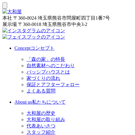
本社
〒360-0024 埼玉県熊谷市問屋町四丁目1番7号
展示場
〒360-0018 埼玉県熊谷市中央3-2
Concept
コンセプト
「森の家」の特長
自然素材へのこだわり
パッシブハウスとは
家づくりの流れ
保証とアフターフォロー
よくある質問
About us
私たちについて
大和屋の歴史
大和屋の取り組み
代表あいさつ
スタッフ紹介