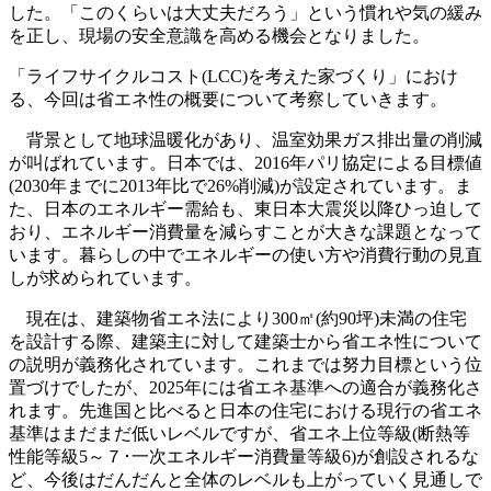
した。「このくらいは大丈夫だろう」という慣れや気の緩み
を正し、現場の安全意識を高める機会となりました。
「ライフサイクルコスト(LCC)を考えた家づくり」におけ
る、今回は省エネ性の概要について考察していきます。
背景として地球温暖化があり、温室効果ガス排出量の削減
が叫ばれています。日本では、2016年パリ協定による目標値
(2030年までに2013年比で26%削減)が設定されています。ま
た、日本のエネルギー需給も、東日本大震災以降ひっ迫して
おり、エネルギー消費量を減らすことが大きな課題となって
います。暮らしの中でエネルギーの使い方や消費行動の見直
しが求められています。
現在は、建築物省エネ法により300㎡(約90坪)未満の住宅
を設計する際、建築主に対して建築士から省エネ性について
の説明が義務化されています。これまでは努力目標という位
置づけでしたが、2025年には省エネ基準への適合が義務化さ
れます。先進国と比べると日本の住宅における現行の省エネ
基準はまだまだ低いレベルですが、省エネ上位等級(断熱等
性能等級5～７･一次エネルギー消費量等級6)が創設されるな
ど、今後はだんだんと全体のレベルも上がっていく見通しで