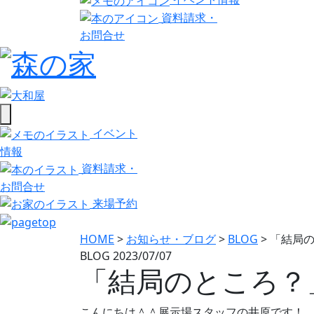
資料請求・
お問合せ
イベント
情報
資料請求・
お問合せ
来場予約
HOME
>
お知らせ・ブログ
>
BLOG
>
「結局のと
BLOG
2023/07/07
「結局のところ？」 
こんにちは＾＾展示場スタッフの井原です！