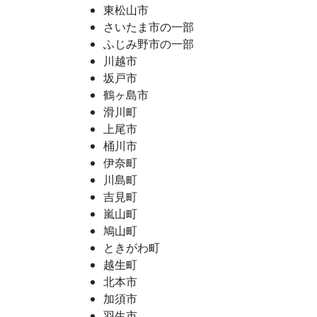
東松山市
さいたま市の一部
ふじみ野市の一部
川越市
坂戸市
鶴ヶ島市
滑川町
上尾市
桶川市
伊奈町
川島町
吉見町
嵐山町
鳩山町
ときがわ町
越生町
北本市
加須市
羽生市