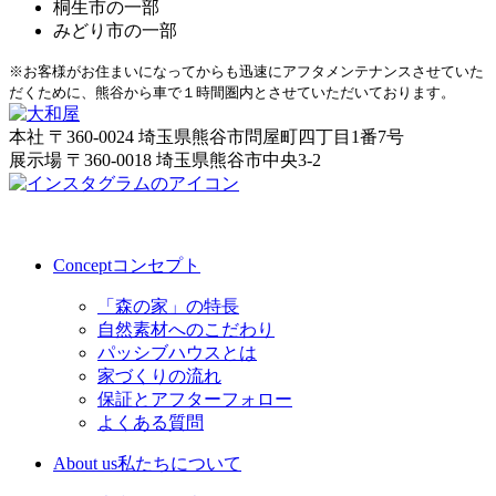
桐生市の一部
みどり市の一部
※お客様がお住まいになってからも迅速にアフタメンテナンスさせていた
だくために、熊谷から車で１時間圏内とさせていただいております。
本社
〒360-0024 埼玉県熊谷市問屋町四丁目1番7号
展示場
〒360-0018 埼玉県熊谷市中央3-2
Concept
コンセプト
「森の家」の特長
自然素材へのこだわり
パッシブハウスとは
家づくりの流れ
保証とアフターフォロー
よくある質問
About us
私たちについて