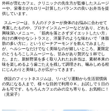
外科が営むカフェ。クリニックの先生方が監修したスムージ
ーや、栄養士がカロリー計算したバランスの良いお弁当を提
供しています。
スムージーは、５人のドクターが身体のお悩みに合わせて
考案したものや、プロテインスムージーなどがあり、どれも
興味深いメニュー。「筋肉を落とさずダイエットしたい方」
向けの爽やかなシトラスと、洋菓子のような味わいで「体脂
肪の多い方に」というピーチアーモンドを飲んでみました
が、ヘルシーなだけでなく美味なのが嬉しいところ。夏限定
のとうもろこしスムージーも、甘みがあり贅沢な１杯でし
た。また、新鮮野菜を多く取り入れたお弁当は、素材本来の
味を楽しめるよう歯ごたえを残して調理され、噛みしめる程
にじんわりと美味しさが広がってきます。
併設のフィットネスジムは、リハビリ運動から生活習慣病
の気になる人まで、様々な目的で利用ＯＫ。お試しで１日の
みも可です。もちろんカフェのみの立ち寄りも、お気軽に！
（見栄子）