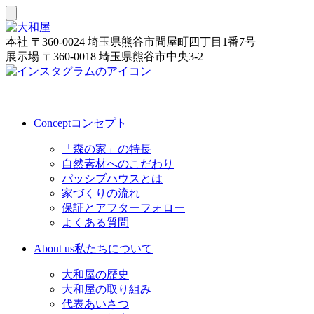
本社
〒360-0024 埼玉県熊谷市問屋町四丁目1番7号
展示場
〒360-0018 埼玉県熊谷市中央3-2
Concept
コンセプト
「森の家」の特長
自然素材へのこだわり
パッシブハウスとは
家づくりの流れ
保証とアフターフォロー
よくある質問
About us
私たちについて
大和屋の歴史
大和屋の取り組み
代表あいさつ