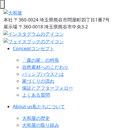
本社
〒360-0024 埼玉県熊谷市問屋町四丁目1番7号
展示場
〒360-0018 埼玉県熊谷市中央3-2
Concept
コンセプト
「森の家」の特長
自然素材へのこだわり
パッシブハウスとは
家づくりの流れ
保証とアフターフォロー
よくある質問
About us
私たちについて
大和屋の歴史
大和屋の取り組み