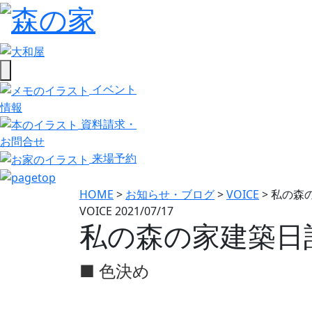
イベント
情報
資料請求・
お問合せ
来場予約
HOME
>
お知らせ・ブログ
>
VOICE
>
私の森の
VOICE
2021/07/17
私の森の家建築日記 
■ 色決め