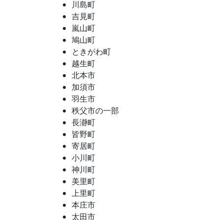
川島町
吉見町
嵐山町
鳩山町
ときがわ町
越生町
北本市
加須市
羽生市
秩父市の一部
長瀞町
皆野町
寄居町
小川町
神川町
美里町
上里町
本庄市
太田市