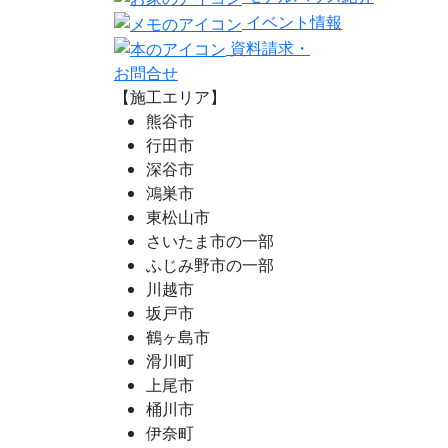
イベント情報
資料請求・
お問合せ
【施工エリア】
熊谷市
行田市
深谷市
鴻巣市
東松山市
さいたま市の一部
ふじみ野市の一部
川越市
坂戸市
鶴ヶ島市
滑川町
上尾市
桶川市
伊奈町