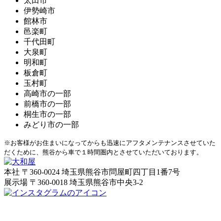
太田市
伊勢崎市
館林市
邑楽町
千代田町
大泉町
明和町
板倉町
玉村町
高崎市の一部
前橋市の一部
桐生市の一部
みどり市の一部
※お客様がお住まいになってからも迅速にアフタメンテナンスさせていた
だくために、熊谷から車で１時間圏内とさせていただいております。
本社
〒360-0024 埼玉県熊谷市問屋町四丁目1番7号
展示場
〒360-0018 埼玉県熊谷市中央3-2