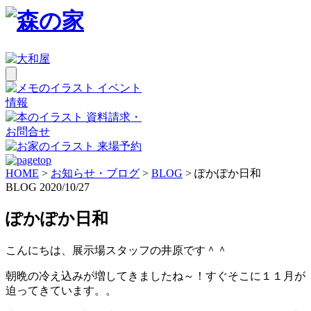
イベント
情報
資料請求・
お問合せ
来場予約
HOME
>
お知らせ・ブログ
>
BLOG
>
ぽかぽか日和
BLOG
2020/10/27
ぽかぽか日和
こんにちは、展示場スタッフの井原です＾＾
朝晩の冷え込みが増してきましたね～！すぐそこに１１月が
迫ってきています。。