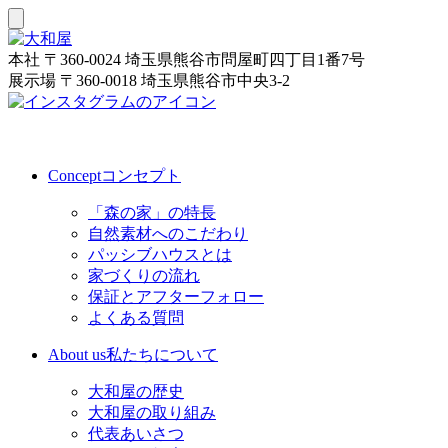
本社
〒360-0024 埼玉県熊谷市問屋町四丁目1番7号
展示場
〒360-0018 埼玉県熊谷市中央3-2
Concept
コンセプト
「森の家」の特長
自然素材へのこだわり
パッシブハウスとは
家づくりの流れ
保証とアフターフォロー
よくある質問
About us
私たちについて
大和屋の歴史
大和屋の取り組み
代表あいさつ