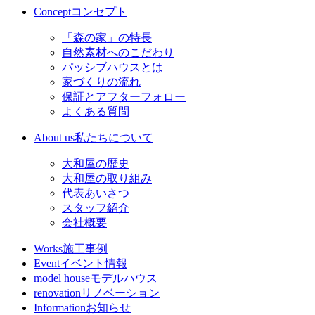
Concept
コンセプト
「森の家」の特長
自然素材へのこだわり
パッシブハウスとは
家づくりの流れ
保証とアフターフォロー
よくある質問
About us
私たちについて
大和屋の歴史
大和屋の取り組み
代表あいさつ
スタッフ紹介
会社概要
Works
施工事例
Event
イベント情報
model house
モデルハウス
renovation
リノベーション
Information
お知らせ