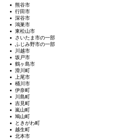
熊谷市
行田市
深谷市
鴻巣市
東松山市
さいたま市の一部
ふじみ野市の一部
川越市
坂戸市
鶴ヶ島市
滑川町
上尾市
桶川市
伊奈町
川島町
吉見町
嵐山町
鳩山町
ときがわ町
越生町
北本市