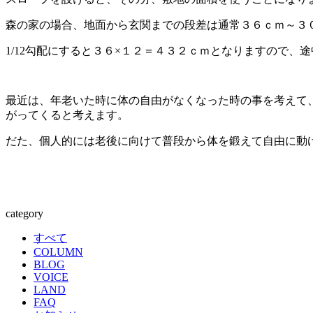
森の家の場合、地面から玄関までの段差は通常３６ｃｍ～３
1/12勾配にすると３６×１２＝４３２ｃｍとなりますので
最近は、年老いた時に体の自由がなくなった時の事を考えて
がってくると考えます。
だた、個人的には老後に向けて普段から体を鍛えて自由に動
category
すべて
COLUMN
BLOG
VOICE
LAND
FAQ