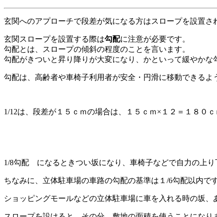
玄関へのアプローチで段差が気になる方はスロープを設置さ
玄関スロープを設置する際は
勾配
に注意が必要です。
勾配とは、スロープの傾斜の程度のことを言います。
勾配がきついと昇り降りが大変になり、かといって緩やかな
勾配は、高齢者や車椅子利用者が安全・円滑に移動できるよ
1/12は、段差が１５ｃｍの場合は、１５ｃｍ×１２＝１８
1/8勾配 になるときつい坂になり、車椅子などで自力の上
ちなみに、立体駐車場の車路の勾配の基準は１/6勾配以内で
ショッピングモールなどの立体駐車場に車を入れる時の坂、
スロープを設けると、その分、敷地の面積を使うことになり