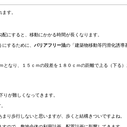
れます。
勾配にすると、移動にかかる時間が長くなります。
うにするために、
バリアフリー法
の「建築物移動等円滑化誘導基
０ｃｍとなり、１５ｃｍの段差を１８０ｃｍの距離で上る（下る
り下りが難しくなってきます。
す。
あまり歩行しないと思いますが、歩くと結構きついですよね。
ますので、敷地全体の利用計画、配置計画に影響してきます。