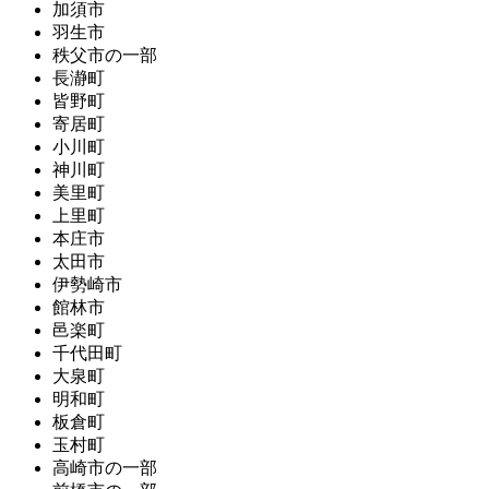
加須市
羽生市
秩父市の一部
長瀞町
皆野町
寄居町
小川町
神川町
美里町
上里町
本庄市
太田市
伊勢崎市
館林市
邑楽町
千代田町
大泉町
明和町
板倉町
玉村町
高崎市の一部