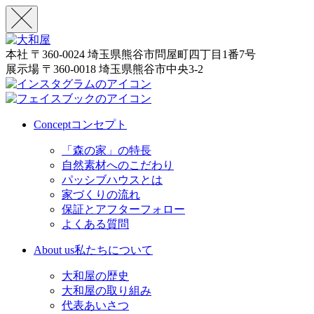
本社
〒360-0024 埼玉県熊谷市問屋町四丁目1番7号
展示場
〒360-0018 埼玉県熊谷市中央3-2
Concept
コンセプト
「森の家」の特長
自然素材へのこだわり
パッシブハウスとは
家づくりの流れ
保証とアフターフォロー
よくある質問
About us
私たちについて
大和屋の歴史
大和屋の取り組み
代表あいさつ