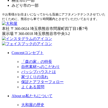
桐生市の一部
みどり市の一部
※お客様がお住まいになってからも迅速にアフタメンテナンスさせていた
だくために、熊谷から車で１時間圏内とさせていただいております。
本社
〒360-0024 埼玉県熊谷市問屋町四丁目1番7号
展示場
〒360-0018 埼玉県熊谷市中央3-2
Concept
コンセプト
「森の家」の特長
自然素材へのこだわり
パッシブハウスとは
家づくりの流れ
保証とアフターフォロー
よくある質問
About us
私たちについて
大和屋の歴史