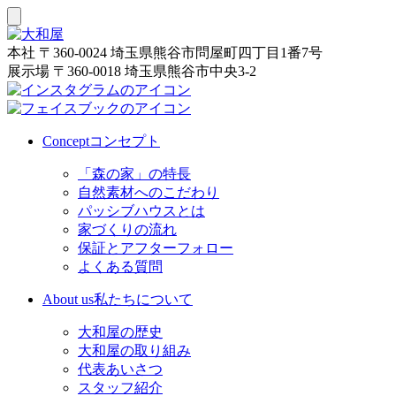
本社
〒360-0024 埼玉県熊谷市問屋町四丁目1番7号
展示場
〒360-0018 埼玉県熊谷市中央3-2
Concept
コンセプト
「森の家」の特長
自然素材へのこだわり
パッシブハウスとは
家づくりの流れ
保証とアフターフォロー
よくある質問
About us
私たちについて
大和屋の歴史
大和屋の取り組み
代表あいさつ
スタッフ紹介