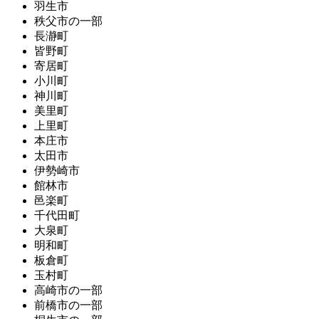
羽生市
秩父市の一部
長瀞町
皆野町
寄居町
小川町
神川町
美里町
上里町
本庄市
太田市
伊勢崎市
館林市
邑楽町
千代田町
大泉町
明和町
板倉町
玉村町
高崎市の一部
前橋市の一部