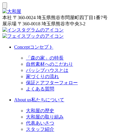
本社
〒360-0024 埼玉県熊谷市問屋町四丁目1番7号
展示場
〒360-0018 埼玉県熊谷市中央3-2
Concept
コンセプト
「森の家」の特長
自然素材へのこだわり
パッシブハウスとは
家づくりの流れ
保証とアフターフォロー
よくある質問
About us
私たちについて
大和屋の歴史
大和屋の取り組み
代表あいさつ
スタッフ紹介