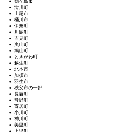
鶴ヶ島市
滑川町
上尾市
桶川市
伊奈町
川島町
吉見町
嵐山町
鳩山町
ときがわ町
越生町
北本市
加須市
羽生市
秩父市の一部
長瀞町
皆野町
寄居町
小川町
神川町
美里町
上里町