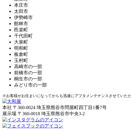
本庄市
太田市
伊勢崎市
館林市
邑楽町
千代田町
大泉町
明和町
板倉町
玉村町
高崎市の一部
前橋市の一部
桐生市の一部
みどり市の一部
※お客様がお住まいになってからも迅速にアフタメンテナンスさせていた
本社
〒360-0024 埼玉県熊谷市問屋町四丁目1番7号
展示場
〒360-0018 埼玉県熊谷市中央3-2