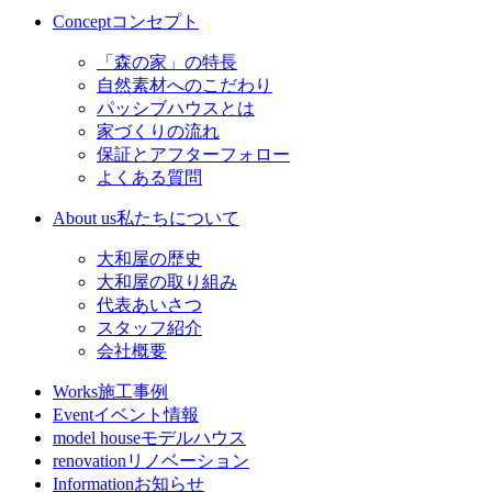
Concept
コンセプト
「森の家」の特長
自然素材へのこだわり
パッシブハウスとは
家づくりの流れ
保証とアフターフォロー
よくある質問
About us
私たちについて
大和屋の歴史
大和屋の取り組み
代表あいさつ
スタッフ紹介
会社概要
Works
施工事例
Event
イベント情報
model house
モデルハウス
renovation
リノベーション
Information
お知らせ