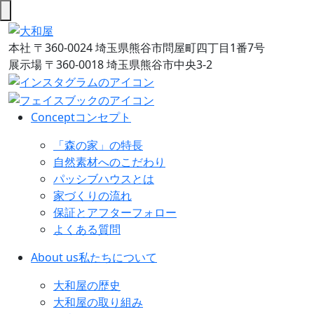
本社
〒360-0024 埼玉県熊谷市問屋町四丁目1番7号
展示場
〒360-0018 埼玉県熊谷市中央3-2
Concept
コンセプト
「森の家」の特長
自然素材へのこだわり
パッシブハウスとは
家づくりの流れ
保証とアフターフォロー
よくある質問
About us
私たちについて
大和屋の歴史
大和屋の取り組み