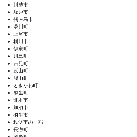
川越市
坂戸市
鶴ヶ島市
滑川町
上尾市
桶川市
伊奈町
川島町
吉見町
嵐山町
鳩山町
ときがわ町
越生町
北本市
加須市
羽生市
秩父市の一部
長瀞町
皆野町