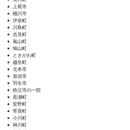
上尾市
桶川市
伊奈町
川島町
吉見町
嵐山町
鳩山町
ときがわ町
越生町
北本市
加須市
羽生市
秩父市の一部
長瀞町
皆野町
寄居町
小川町
神川町