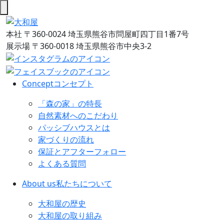
本社
〒360-0024 埼玉県熊谷市問屋町四丁目1番7号
展示場
〒360-0018 埼玉県熊谷市中央3-2
Concept
コンセプト
「森の家」の特長
自然素材へのこだわり
パッシブハウスとは
家づくりの流れ
保証とアフターフォロー
よくある質問
About us
私たちについて
大和屋の歴史
大和屋の取り組み