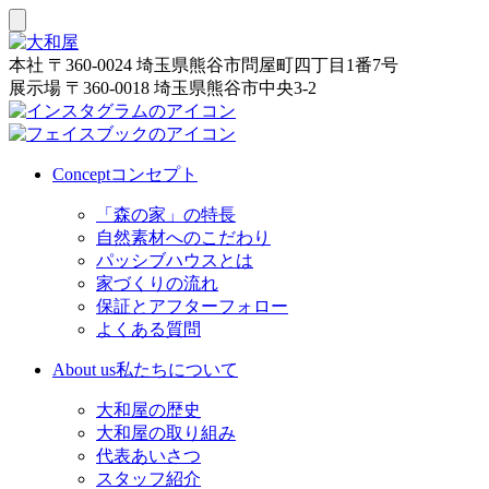
本社
〒360-0024 埼玉県熊谷市問屋町四丁目1番7号
展示場
〒360-0018 埼玉県熊谷市中央3-2
Concept
コンセプト
「森の家」の特長
自然素材へのこだわり
パッシブハウスとは
家づくりの流れ
保証とアフターフォロー
よくある質問
About us
私たちについて
大和屋の歴史
大和屋の取り組み
代表あいさつ
スタッフ紹介