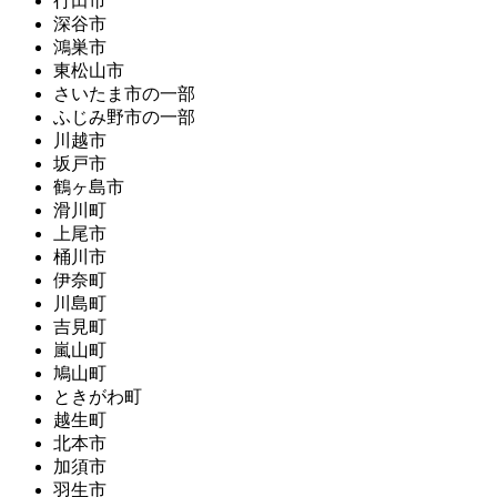
行田市
深谷市
鴻巣市
東松山市
さいたま市の一部
ふじみ野市の一部
川越市
坂戸市
鶴ヶ島市
滑川町
上尾市
桶川市
伊奈町
川島町
吉見町
嵐山町
鳩山町
ときがわ町
越生町
北本市
加須市
羽生市