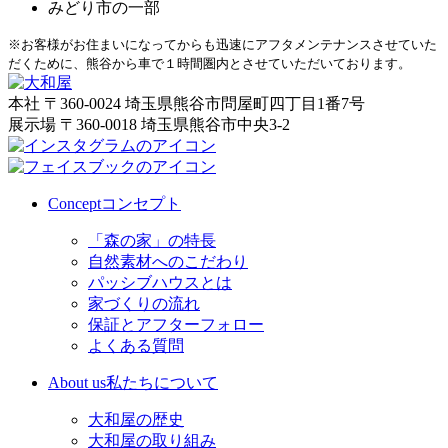
みどり市の一部
※お客様がお住まいになってからも迅速にアフタメンテナンスさせていた
だくために、熊谷から車で１時間圏内とさせていただいております。
本社
〒360-0024 埼玉県熊谷市問屋町四丁目1番7号
展示場
〒360-0018 埼玉県熊谷市中央3-2
Concept
コンセプト
「森の家」の特長
自然素材へのこだわり
パッシブハウスとは
家づくりの流れ
保証とアフターフォロー
よくある質問
About us
私たちについて
大和屋の歴史
大和屋の取り組み