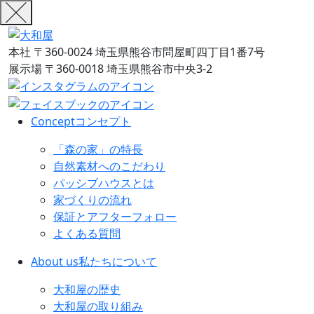
本社
〒360-0024 埼玉県熊谷市問屋町四丁目1番7号
展示場
〒360-0018 埼玉県熊谷市中央3-2
Concept
コンセプト
「森の家」の特長
自然素材へのこだわり
パッシブハウスとは
家づくりの流れ
保証とアフターフォロー
よくある質問
About us
私たちについて
大和屋の歴史
大和屋の取り組み