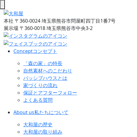
本社
〒360-0024 埼玉県熊谷市問屋町四丁目1番7号
展示場
〒360-0018 埼玉県熊谷市中央3-2
Concept
コンセプト
「森の家」の特長
自然素材へのこだわり
パッシブハウスとは
家づくりの流れ
保証とアフターフォロー
よくある質問
About us
私たちについて
大和屋の歴史
大和屋の取り組み