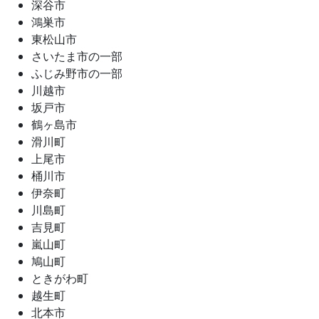
深谷市
鴻巣市
東松山市
さいたま市の一部
ふじみ野市の一部
川越市
坂戸市
鶴ヶ島市
滑川町
上尾市
桶川市
伊奈町
川島町
吉見町
嵐山町
鳩山町
ときがわ町
越生町
北本市