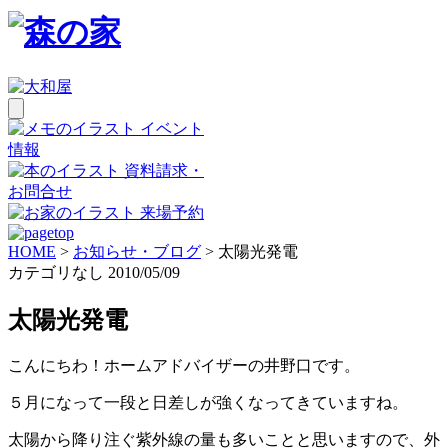
イベント
情報
資料請求・
お問合せ
来場予約
HOME
>
お知らせ・ブログ
>
太陽光発電
カテゴリなし
2010/05/09
太陽光発電
こんにちわ！ホームアドバイザーの井野口です。
５月になって一段と日差しが強くなってきていますね。
太陽から降り注ぐ紫外線の量も多いことと思いますので、外