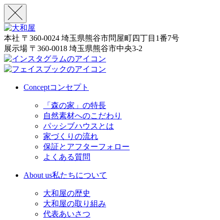
本社
〒360-0024 埼玉県熊谷市問屋町四丁目1番7号
展示場
〒360-0018 埼玉県熊谷市中央3-2
Concept
コンセプト
「森の家」の特長
自然素材へのこだわり
パッシブハウスとは
家づくりの流れ
保証とアフターフォロー
よくある質問
About us
私たちについて
大和屋の歴史
大和屋の取り組み
代表あいさつ