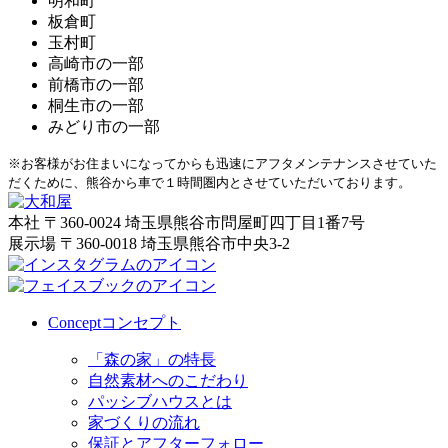
明和町
板倉町
玉村町
高崎市の一部
前橋市の一部
桐生市の一部
みどり市の一部
※お客様がお住まいになってからも迅速にアフタメンテナンスさせていた
だくために、熊谷から車で１時間圏内とさせていただいております。
本社
〒360-0024 埼玉県熊谷市問屋町四丁目1番7号
展示場
〒360-0018 埼玉県熊谷市中央3-2
Concept
コンセプト
「森の家」の特長
自然素材へのこだわり
パッシブハウスとは
家づくりの流れ
保証とアフターフォロー