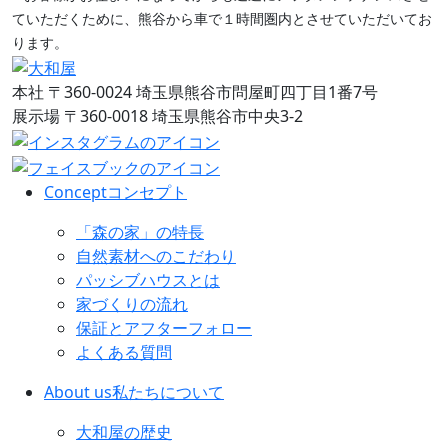
ていただくために、熊谷から車で１時間圏内とさせていただいてお
ります。
本社
〒360-0024 埼玉県熊谷市問屋町四丁目1番7号
展示場
〒360-0018 埼玉県熊谷市中央3-2
Concept
コンセプト
「森の家」の特長
自然素材へのこだわり
パッシブハウスとは
家づくりの流れ
保証とアフターフォロー
よくある質問
About us
私たちについて
大和屋の歴史