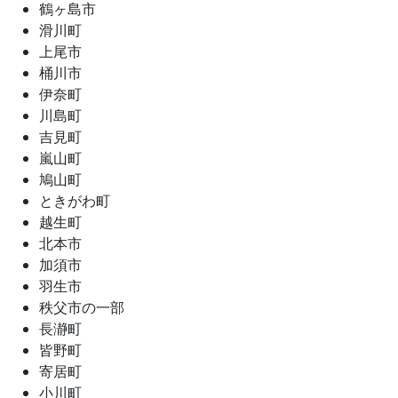
鶴ヶ島市
滑川町
上尾市
桶川市
伊奈町
川島町
吉見町
嵐山町
鳩山町
ときがわ町
越生町
北本市
加須市
羽生市
秩父市の一部
長瀞町
皆野町
寄居町
小川町