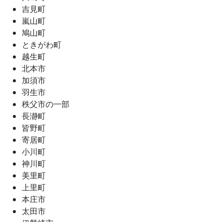
吉見町
嵐山町
鳩山町
ときがわ町
越生町
北本市
加須市
羽生市
秩父市の一部
長瀞町
皆野町
寄居町
小川町
神川町
美里町
上里町
本庄市
太田市