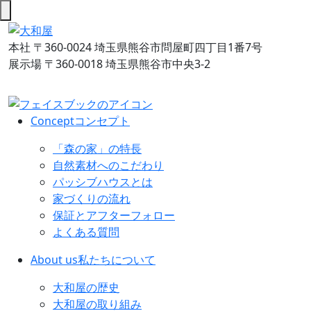
本社
〒360-0024 埼玉県熊谷市問屋町四丁目1番7号
展示場
〒360-0018 埼玉県熊谷市中央3-2
Concept
コンセプト
「森の家」の特長
自然素材へのこだわり
パッシブハウスとは
家づくりの流れ
保証とアフターフォロー
よくある質問
About us
私たちについて
大和屋の歴史
大和屋の取り組み