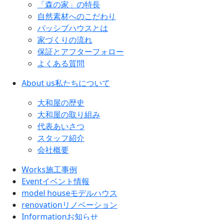
「森の家」の特長
自然素材へのこだわり
パッシブハウスとは
家づくりの流れ
保証とアフターフォロー
よくある質問
About us
私たちについて
大和屋の歴史
大和屋の取り組み
代表あいさつ
スタッフ紹介
会社概要
Works
施工事例
Event
イベント情報
model house
モデルハウス
renovation
リノベーション
Information
お知らせ