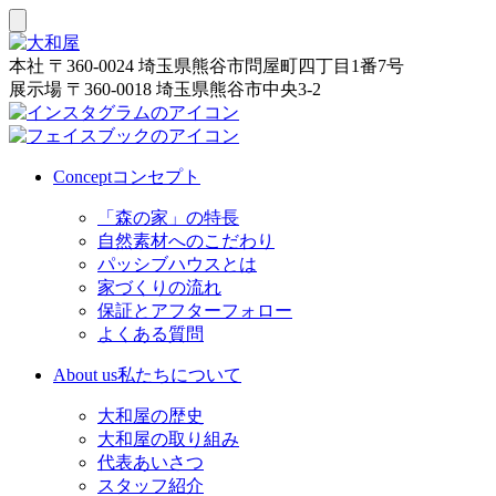
本社
〒360-0024 埼玉県熊谷市問屋町四丁目1番7号
展示場
〒360-0018 埼玉県熊谷市中央3-2
Concept
コンセプト
「森の家」の特長
自然素材へのこだわり
パッシブハウスとは
家づくりの流れ
保証とアフターフォロー
よくある質問
About us
私たちについて
大和屋の歴史
大和屋の取り組み
代表あいさつ
スタッフ紹介