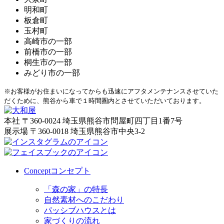
明和町
板倉町
玉村町
高崎市の一部
前橋市の一部
桐生市の一部
みどり市の一部
※お客様がお住まいになってからも迅速にアフタメンテナンスさせていた
だくために、熊谷から車で１時間圏内とさせていただいております。
本社
〒360-0024 埼玉県熊谷市問屋町四丁目1番7号
展示場
〒360-0018 埼玉県熊谷市中央3-2
Concept
コンセプト
「森の家」の特長
自然素材へのこだわり
パッシブハウスとは
家づくりの流れ