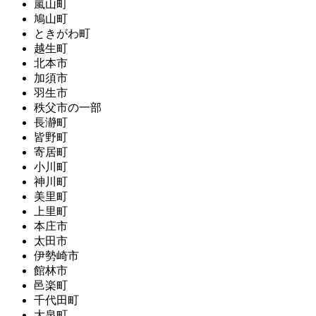
嵐山町
鳩山町
ときがわ町
越生町
北本市
加須市
羽生市
秩父市の一部
長瀞町
皆野町
寄居町
小川町
神川町
美里町
上里町
本庄市
太田市
伊勢崎市
館林市
邑楽町
千代田町
大泉町