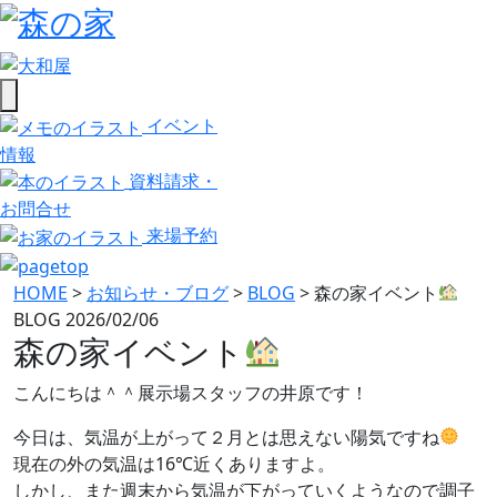
イベント
情報
資料請求・
お問合せ
来場予約
HOME
>
お知らせ・ブログ
>
BLOG
>
森の家イベント
BLOG
2026/02/06
森の家イベント
こんにちは＾＾展示場スタッフの井原です！
今日は、気温が上がって２月とは思えない陽気ですね
現在の外の気温は16℃近くありますよ。
しかし、また週末から気温が下がっていくようなので調子