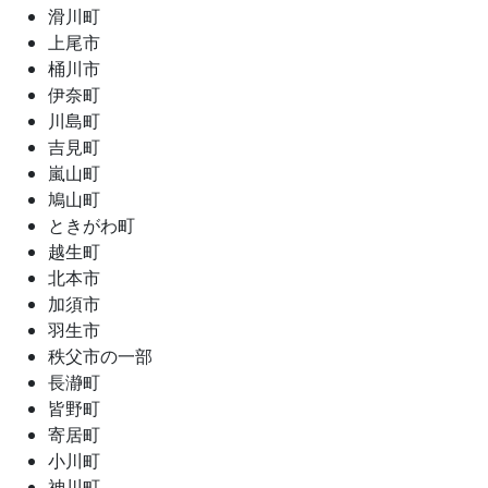
滑川町
上尾市
桶川市
伊奈町
川島町
吉見町
嵐山町
鳩山町
ときがわ町
越生町
北本市
加須市
羽生市
秩父市の一部
長瀞町
皆野町
寄居町
小川町
神川町