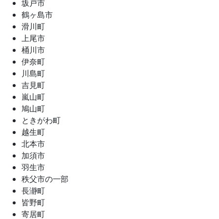
坂戸市
鶴ヶ島市
滑川町
上尾市
桶川市
伊奈町
川島町
吉見町
嵐山町
鳩山町
ときがわ町
越生町
北本市
加須市
羽生市
秩父市の一部
長瀞町
皆野町
寄居町