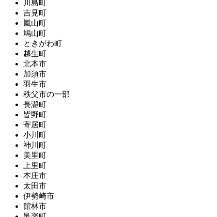
川島町
吉見町
嵐山町
鳩山町
ときがわ町
越生町
北本市
加須市
羽生市
秩父市の一部
長瀞町
皆野町
寄居町
小川町
神川町
美里町
上里町
本庄市
太田市
伊勢崎市
館林市
邑楽町