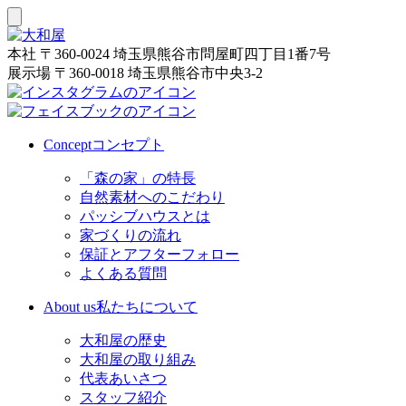
本社
〒360-0024 埼玉県熊谷市問屋町四丁目1番7号
展示場
〒360-0018 埼玉県熊谷市中央3-2
Concept
コンセプト
「森の家」の特長
自然素材へのこだわり
パッシブハウスとは
家づくりの流れ
保証とアフターフォロー
よくある質問
About us
私たちについて
大和屋の歴史
大和屋の取り組み
代表あいさつ
スタッフ紹介