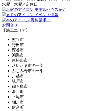
水曜・木曜／定休日
モデルハウス紹介
イベント情報
資料請求・
お問合せ
【施工エリア】
熊谷市
行田市
深谷市
鴻巣市
東松山市
さいたま市の一部
ふじみ野市の一部
川越市
坂戸市
鶴ヶ島市
滑川町
上尾市
桶川市
伊奈町