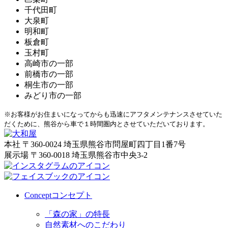
千代田町
大泉町
明和町
板倉町
玉村町
高崎市の一部
前橋市の一部
桐生市の一部
みどり市の一部
※お客様がお住まいになってからも迅速にアフタメンテナンスさせていた
だくために、熊谷から車で１時間圏内とさせていただいております。
本社
〒360-0024 埼玉県熊谷市問屋町四丁目1番7号
展示場
〒360-0018 埼玉県熊谷市中央3-2
Concept
コンセプト
「森の家」の特長
自然素材へのこだわり