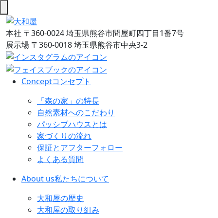
本社
〒360-0024 埼玉県熊谷市問屋町四丁目1番7号
展示場
〒360-0018 埼玉県熊谷市中央3-2
Concept
コンセプト
「森の家」の特長
自然素材へのこだわり
パッシブハウスとは
家づくりの流れ
保証とアフターフォロー
よくある質問
About us
私たちについて
大和屋の歴史
大和屋の取り組み