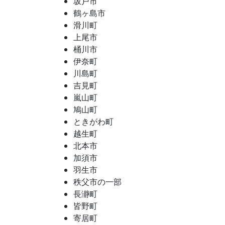
坂戸市
鶴ヶ島市
滑川町
上尾市
桶川市
伊奈町
川島町
吉見町
嵐山町
鳩山町
ときがわ町
越生町
北本市
加須市
羽生市
秩父市の一部
長瀞町
皆野町
寄居町