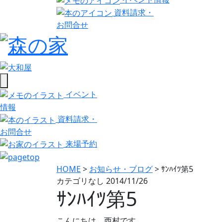
資料請求・
お問合せ
イベント
情報
資料請求・
お問合せ
来場予約
HOME
>
お知らせ・ブログ
>
ｻﾝﾊｲﾂ第5
カテゴリなし
2014/11/26
ｻﾝﾊｲﾂ第5
こんにちは。西村です。