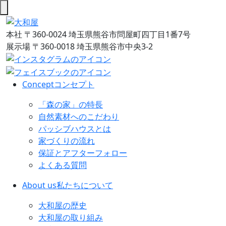
本社
〒360-0024 埼玉県熊谷市問屋町四丁目1番7号
展示場
〒360-0018 埼玉県熊谷市中央3-2
Concept
コンセプト
「森の家」の特長
自然素材へのこだわり
パッシブハウスとは
家づくりの流れ
保証とアフターフォロー
よくある質問
About us
私たちについて
大和屋の歴史
大和屋の取り組み