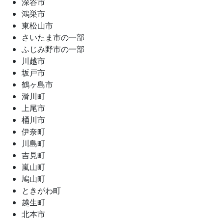
深谷市
鴻巣市
東松山市
さいたま市の一部
ふじみ野市の一部
川越市
坂戸市
鶴ヶ島市
滑川町
上尾市
桶川市
伊奈町
川島町
吉見町
嵐山町
鳩山町
ときがわ町
越生町
北本市