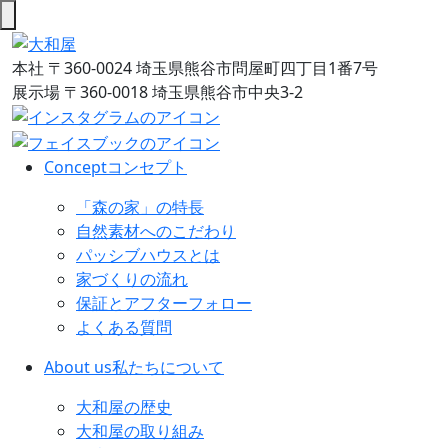
本社
〒360-0024 埼玉県熊谷市問屋町四丁目1番7号
展示場
〒360-0018 埼玉県熊谷市中央3-2
Concept
コンセプト
「森の家」の特長
自然素材へのこだわり
パッシブハウスとは
家づくりの流れ
保証とアフターフォロー
よくある質問
About us
私たちについて
大和屋の歴史
大和屋の取り組み