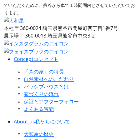
ていただくために、熊谷から車で１時間圏内とさせていただいてお
ります。
本社
〒360-0024 埼玉県熊谷市問屋町四丁目1番7号
展示場
〒360-0018 埼玉県熊谷市中央3-2
Concept
コンセプト
「森の家」の特長
自然素材へのこだわり
パッシブハウスとは
家づくりの流れ
保証とアフターフォロー
よくある質問
About us
私たちについて
大和屋の歴史