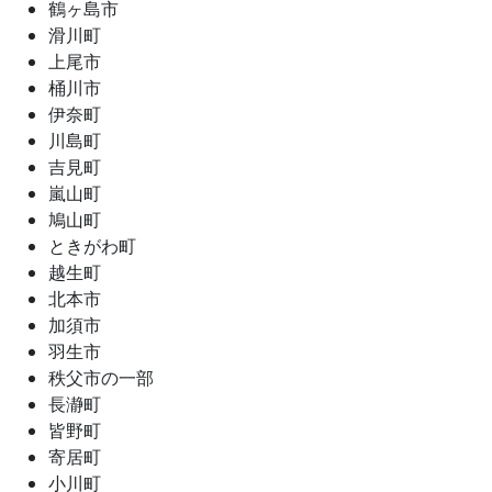
鶴ヶ島市
滑川町
上尾市
桶川市
伊奈町
川島町
吉見町
嵐山町
鳩山町
ときがわ町
越生町
北本市
加須市
羽生市
秩父市の一部
長瀞町
皆野町
寄居町
小川町