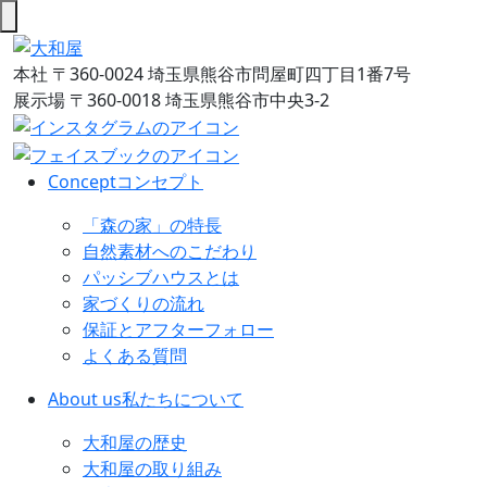
本社
〒360-0024 埼玉県熊谷市問屋町四丁目1番7号
展示場
〒360-0018 埼玉県熊谷市中央3-2
Concept
コンセプト
「森の家」の特長
自然素材へのこだわり
パッシブハウスとは
家づくりの流れ
保証とアフターフォロー
よくある質問
About us
私たちについて
大和屋の歴史
大和屋の取り組み