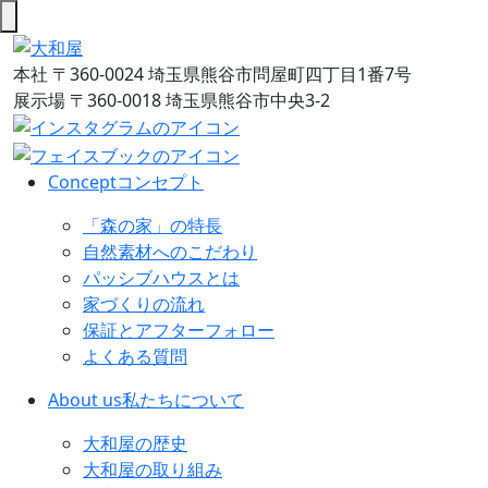
本社
〒360-0024 埼玉県熊谷市問屋町四丁目1番7号
展示場
〒360-0018 埼玉県熊谷市中央3-2
Concept
コンセプト
「森の家」の特長
自然素材へのこだわり
パッシブハウスとは
家づくりの流れ
保証とアフターフォロー
よくある質問
About us
私たちについて
大和屋の歴史
大和屋の取り組み