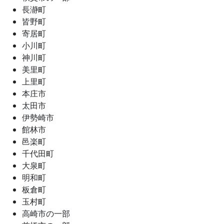
長瀞町
皆野町
寄居町
小川町
神川町
美里町
上里町
本庄市
太田市
伊勢崎市
館林市
邑楽町
千代田町
大泉町
明和町
板倉町
玉村町
高崎市の一部