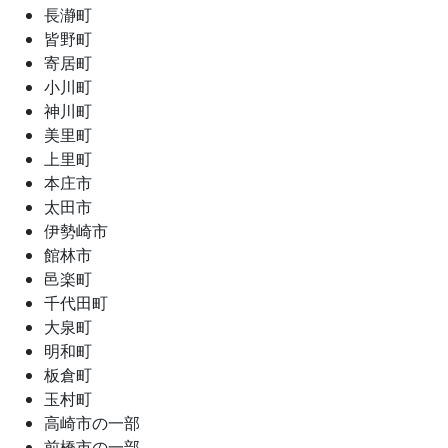
長瀞町
皆野町
寄居町
小川町
神川町
美里町
上里町
本庄市
太田市
伊勢崎市
館林市
邑楽町
千代田町
大泉町
明和町
板倉町
玉村町
高崎市の一部
前橋市の一部