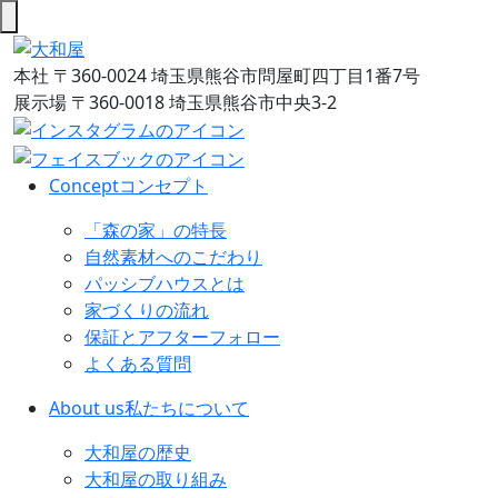
本社
〒360-0024 埼玉県熊谷市問屋町四丁目1番7号
展示場
〒360-0018 埼玉県熊谷市中央3-2
Concept
コンセプト
「森の家」の特長
自然素材へのこだわり
パッシブハウスとは
家づくりの流れ
保証とアフターフォロー
よくある質問
About us
私たちについて
大和屋の歴史
大和屋の取り組み