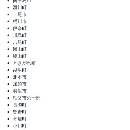
鶴ヶ島市
滑川町
上尾市
桶川市
伊奈町
川島町
吉見町
嵐山町
鳩山町
ときがわ町
越生町
北本市
加須市
羽生市
秩父市の一部
長瀞町
皆野町
寄居町
小川町