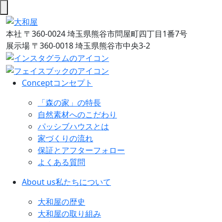
本社
〒360-0024 埼玉県熊谷市問屋町四丁目1番7号
展示場
〒360-0018 埼玉県熊谷市中央3-2
Concept
コンセプト
「森の家」の特長
自然素材へのこだわり
パッシブハウスとは
家づくりの流れ
保証とアフターフォロー
よくある質問
About us
私たちについて
大和屋の歴史
大和屋の取り組み