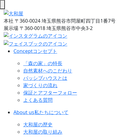
本社
〒360-0024 埼玉県熊谷市問屋町四丁目1番7号
展示場
〒360-0018 埼玉県熊谷市中央3-2
Concept
コンセプト
「森の家」の特長
自然素材へのこだわり
パッシブハウスとは
家づくりの流れ
保証とアフターフォロー
よくある質問
About us
私たちについて
大和屋の歴史
大和屋の取り組み