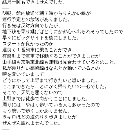
結局一睡もできませんでした。
—–
明朝、館内放送で朝７時からりんかい線が
運行予定との放送がありました。
行き先は反対方向でしたが、
地下鉄を乗り継げばどうにか都心へ出られそうでしたので
早々にビッグサイトを後にしました。
スタートが良かったのか
運良く１番列車に乗ることができ、
有楽町まで電車で移動することができましたが
山手線も京浜東北線も運転は見合わせているとのこと。
私が乗りたい高崎線はなんとか動いているとの
噂を聞いていまして、
どうにかして上野まで行きたいと思いました。
ここまできたら、とにかく帰りたいの一心でした。
そこで、天気も悪くないので
上野までは徒歩で向かうことにしました。
周りには、やはり歩いている人も多かったので
もう勢いで歩くしかありません。
５キロほどの道のりを歩きましたが
ぜんぜん疲れませんでした。
—–