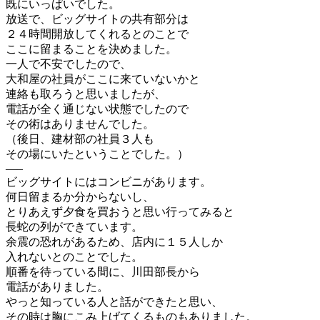
既にいっぱいでした。
放送で、ビッグサイトの共有部分は
２４時間開放してくれるとのことで
ここに留まることを決めました。
一人で不安でしたので、
大和屋の社員がここに来ていないかと
連絡も取ろうと思いましたが、
電話が全く通じない状態でしたので
その術はありませんでした。
（後日、建材部の社員３人も
その場にいたということでした。）
—–
ビッグサイトにはコンビニがあります。
何日留まるか分からないし、
とりあえず夕食を買おうと思い行ってみると
長蛇の列ができています。
余震の恐れがあるため、店内に１５人しか
入れないとのことでした。
順番を待っている間に、川田部長から
電話がありました。
やっと知っている人と話ができたと思い、
その時は胸にこみ上げてくるものもありました。