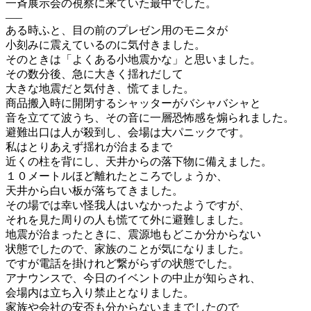
一斉展示会の視察に来ていた最中でした。
—–
ある時ふと、目の前のプレゼン用のモニタが
小刻みに震えているのに気付きました。
そのときは「よくある小地震かな」と思いました。
その数分後、急に大きく揺れだして
大きな地震だと気付き、慌てました。
商品搬入時に開閉するシャッターがバシャバシャと
音を立てて波うち、その音に一層恐怖感を煽られました。
避難出口は人が殺到し、会場は大パニックです。
私はとりあえず揺れが治まるまで
近くの柱を背にし、天井からの落下物に備えました。
１０メートルほど離れたところでしょうか、
天井から白い板が落ちてきました。
その場では幸い怪我人はいなかったようですが、
それを見た周りの人も慌てて外に避難しました。
地震が治まったときに、震源地もどこか分からない
状態でしたので、家族のことが気になりました。
ですが電話を掛けれど繋がらずの状態でした。
アナウンスで、今日のイベントの中止が知らされ、
会場内は立ち入り禁止となりました。
家族や会社の安否も分からないままでしたので