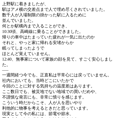
上野駅に着きましたが、
駅はアメ横の交差点まで人で埋め尽くされていました。
数千人が入場制限の掛かった駅に入るために
並んでいました。
何とか駅構内まで入ることができ、
10:30頃、高崎線に乗ることができました。
帰りの車中はたまっていた疲れが一気に出たのか
それと、やっと家に帰れる安堵からか
眠ってしまったようで
ほとんど覚えていません。
12:40、無事家について家族の顔を見て、すごく安心しまし
た。
—–
一週間経つ今でも、正直私は平常心には戻っていません。
社内においても、当時どこにいたかで
今回のことに対する気持ちの温度差はあります。
ここ数日でも、被災地でない地域での買いだめや、
不謹慎な発言にも、非常に憤りを感じます。
こういう時だからこそ、人が人を思いやり
利他的に物事を考えるときだと思っています。
現実として今の私には、節電や節水、