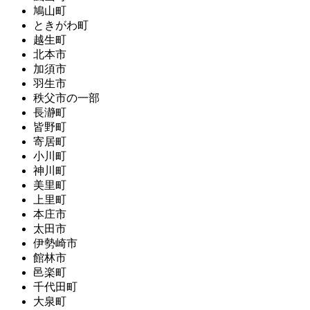
鳩山町
ときがわ町
越生町
北本市
加須市
羽生市
秩父市の一部
長瀞町
皆野町
寄居町
小川町
神川町
美里町
上里町
本庄市
太田市
伊勢崎市
館林市
邑楽町
千代田町
大泉町