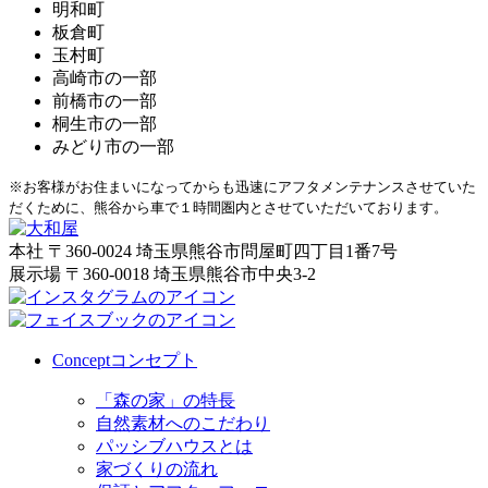
明和町
板倉町
玉村町
高崎市の一部
前橋市の一部
桐生市の一部
みどり市の一部
※お客様がお住まいになってからも迅速にアフタメンテナンスさせていた
だくために、熊谷から車で１時間圏内とさせていただいております。
本社
〒360-0024 埼玉県熊谷市問屋町四丁目1番7号
展示場
〒360-0018 埼玉県熊谷市中央3-2
Concept
コンセプト
「森の家」の特長
自然素材へのこだわり
パッシブハウスとは
家づくりの流れ