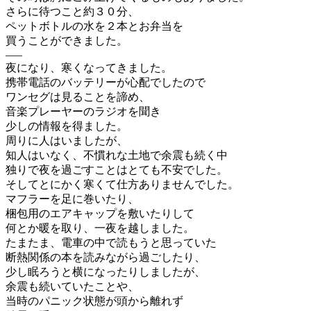
さらに待つこと約３０分、
ペットボトルの水を２本とお弁当を
買うことができました。
—–
夜になり、寒くなってきました。
携帯電話のバッテリーが心配でしたので
ワンセグは見ることを諦め、
音楽プレーヤーのラジオを聞き
少しの情報を得ました。
周りに人はいましたが、
知人はいなく、不慣れな土地で余震も続く中
独りで夜を過ごすことはとても不安でした。
そしてとにかく寒くて仕方ありませんでした。
マフラーを足に巻いたり、
梱包用のエアキャップを敷いたりして
何とか暖を取り、一夜を越しました。
たまたま、電車の中で読もうと思っていた
断熱関係の本を読みながら過ごしたり、
少し眠ろうと横になったりしましたが、
余震も続いていたことや、
当時のパニック状態が頭から離れず