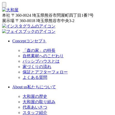
本社
〒360-0024 埼玉県熊谷市問屋町四丁目1番7号
展示場
〒360-0018 埼玉県熊谷市中央3-2
Concept
コンセプト
「森の家」の特長
自然素材へのこだわり
パッシブハウスとは
家づくりの流れ
保証とアフターフォロー
よくある質問
About us
私たちについて
大和屋の歴史
大和屋の取り組み
代表あいさつ
スタッフ紹介