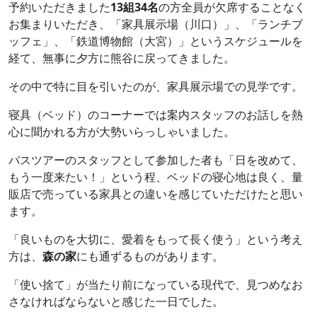
予約いただきました
13組34名
の方全員が欠席することなく
お集まりいただき、「家具展示場（川口）」、「ランチブ
ッフェ」、「鉄道博物館（大宮）」というスケジュールを
経て、無事に夕方に熊谷に戻ってきました。
その中で特に目を引いたのが、家具展示場での見学です。
寝具（ベッド）のコーナーでは案内スタッフのお話しを熱
心に聞かれる方が大勢いらっしゃいました。
バスツアーのスタッフとして参加した者も「日を改めて、
もう一度来たい！」という程、ベッドの寝心地は良く、量
販店で売っている家具との違いを感じていただけたと思い
ます。
「良いものを大切に、愛着をもって長く使う」という考え
方は、
森の家
にも通ずるものがあります。
「使い捨て」が当たり前になっている現代で、見つめなお
さなければならないと感じた一日でした。