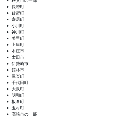
秩父市の一部
長瀞町
皆野町
寄居町
小川町
神川町
美里町
上里町
本庄市
太田市
伊勢崎市
館林市
邑楽町
千代田町
大泉町
明和町
板倉町
玉村町
高崎市の一部