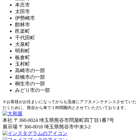
本庄市
太田市
伊勢崎市
館林市
邑楽町
千代田町
大泉町
明和町
板倉町
玉村町
高崎市の一部
前橋市の一部
桐生市の一部
みどり市の一部
※お客様がお住まいになってからも迅速にアフタメンテナンスさせていた
だくために、熊谷から車で１時間圏内とさせていただいております。
本社
〒360-0024 埼玉県熊谷市問屋町四丁目1番7号
展示場
〒360-0018 埼玉県熊谷市中央3-2