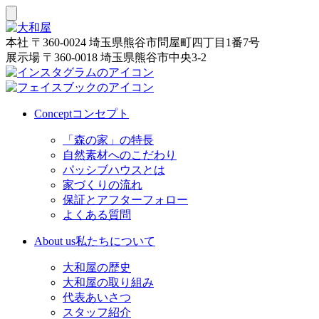
本社
〒360-0024 埼玉県熊谷市問屋町四丁目1番7号
展示場
〒360-0018 埼玉県熊谷市中央3-2
Concept
コンセプト
「森の家」の特長
自然素材へのこだわり
パッシブハウスとは
家づくりの流れ
保証とアフターフォロー
よくある質問
About us
私たちについて
大和屋の歴史
大和屋の取り組み
代表あいさつ
スタッフ紹介