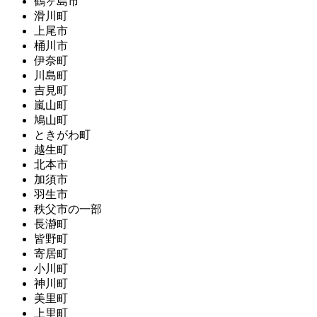
鶴ヶ島市
滑川町
上尾市
桶川市
伊奈町
川島町
吉見町
嵐山町
鳩山町
ときがわ町
越生町
北本市
加須市
羽生市
秩父市の一部
長瀞町
皆野町
寄居町
小川町
神川町
美里町
上里町