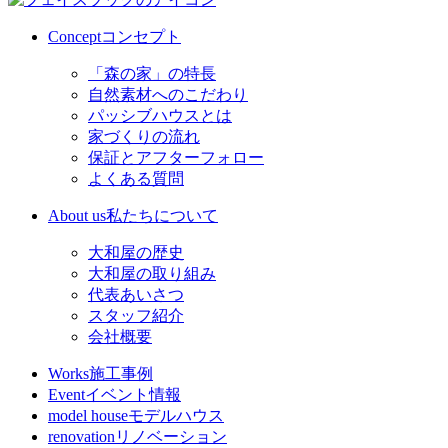
Concept
コンセプト
「森の家」の特長
自然素材へのこだわり
パッシブハウスとは
家づくりの流れ
保証とアフターフォロー
よくある質問
About us
私たちについて
大和屋の歴史
大和屋の取り組み
代表あいさつ
スタッフ紹介
会社概要
Works
施工事例
Event
イベント情報
model house
モデルハウス
renovation
リノベーション