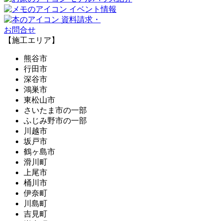
イベント情報
資料請求・
お問合せ
【施工エリア】
熊谷市
行田市
深谷市
鴻巣市
東松山市
さいたま市の一部
ふじみ野市の一部
川越市
坂戸市
鶴ヶ島市
滑川町
上尾市
桶川市
伊奈町
川島町
吉見町