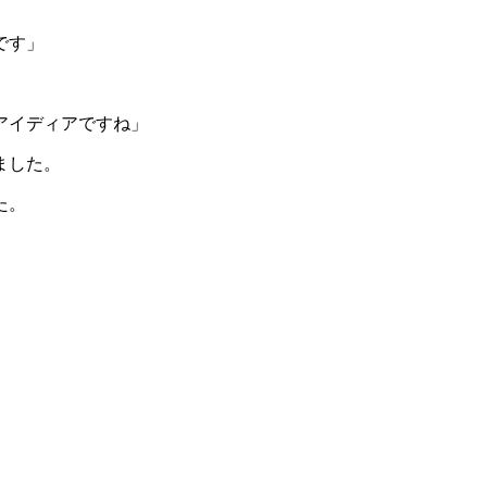
です」
アイディアですね」
ました。
た。