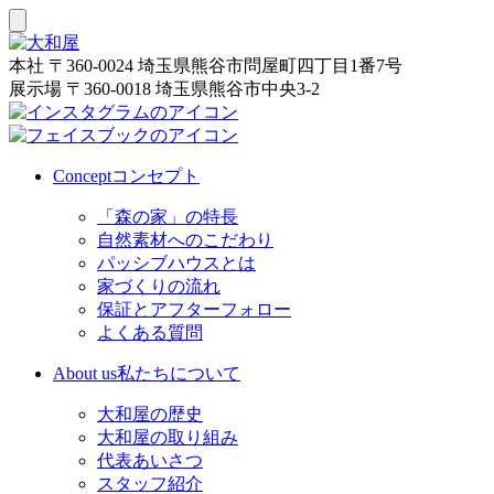
本社
〒360-0024 埼玉県熊谷市問屋町四丁目1番7号
展示場
〒360-0018 埼玉県熊谷市中央3-2
Concept
コンセプト
「森の家」の特長
自然素材へのこだわり
パッシブハウスとは
家づくりの流れ
保証とアフターフォロー
よくある質問
About us
私たちについて
大和屋の歴史
大和屋の取り組み
代表あいさつ
スタッフ紹介