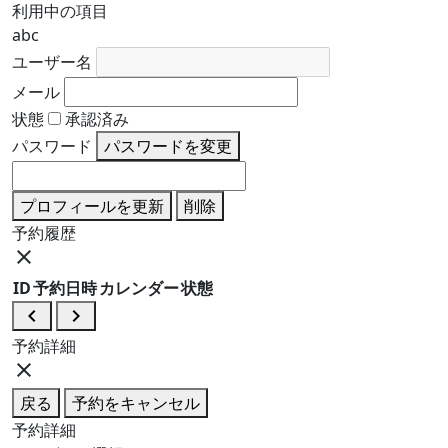
利用中の項目
abc
ユーザー名
メール
状態
承認済み
パスワード
パスワードを変更
プロフィールを更新
削除
予約履歴
close
ID
予約日時
カレンダー
状態
navigate_before
navigate_next
予約詳細
close
戻る
予約をキャンセル
予約詳細