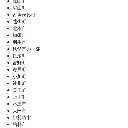
嵐山町
鳩山町
ときがわ町
越生町
北本市
加須市
羽生市
秩父市の一部
長瀞町
皆野町
寄居町
小川町
神川町
美里町
上里町
本庄市
太田市
伊勢崎市
館林市