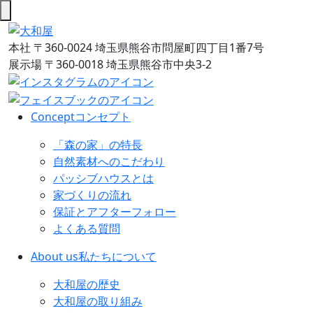
本社
〒360-0024 埼玉県熊谷市問屋町四丁目1番7号
展示場
〒360-0018 埼玉県熊谷市中央3-2
Concept
コンセプト
「森の家」の特長
自然素材へのこだわり
パッシブハウスとは
家づくりの流れ
保証とアフターフォロー
よくある質問
About us
私たちについて
大和屋の歴史
大和屋の取り組み